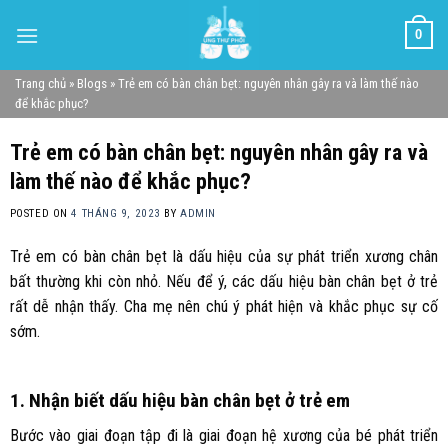
Skip
0
to
content
Trang chủ
»
Blogs
»
Trẻ em có bàn chân bẹt: nguyên nhân gây ra và làm thế nào
để khắc phục?
Trẻ em có bàn chân bẹt: nguyên nhân gây ra và
làm thế nào để khắc phục?
POSTED ON
4 THÁNG 9, 2023
BY
ADMIN
Trẻ em có bàn chân bẹt là dấu hiệu của sự phát triển xương chân
bất thường khi còn nhỏ. Nếu để ý, các dấu hiệu bàn chân bẹt ở trẻ
rất dễ nhận thấy. Cha mẹ nên chú ý phát hiện và khắc phục sự cố
sớm.
1. Nhận biết dấu hiệu bàn chân bẹt ở trẻ em
Bước vào giai đoạn tập đi là giai đoạn hệ xương của bé phát triển