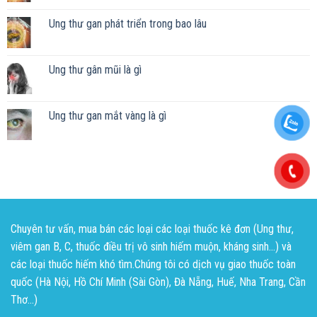
Ung thư gan phát triển trong bao lâu
Ung thư gân mũi là gì
Ung thư gan mắt vàng là gì
Chuyên tư vấn, mua bán các loại các loại thuốc kê đơn (Ung thư,
viêm gan B, C, thuốc điều trị vô sinh hiếm muộn, kháng sinh...) và
các loại thuốc hiếm khó tìm.Chúng tôi có dịch vụ giao thuốc toàn
quốc (Hà Nội, Hồ Chí Minh (Sài Gòn), Đà Nẵng, Huế, Nha Trang, Cần
Thơ...)