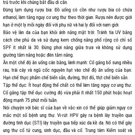
trú trước khi chúng bắt đầu di căn.
Đừng lạm dụng rượu bia: Đồ uống có cồn như rượu bia có chứa
ethanol, làm tăng nguy cơ ung thư theo thời gian. Rượu nên được giới
hạn ở một ly mỗi ngày đối với phụ nữ và hai ly đối với nam giới.
Bảo vệ làn da của bạn khỏi ánh nắng mặt trời: Tránh tia UV bằng
cách che phủ da và sử dụng kem chống nắng phổ rộng có chỉ số
SPF ít nhất là 30. Đừng phơi nắng giữa trưa và không sử dụng
giường tắm nắng hoặc đèn tắm nắng.
Ăn một chế độ ăn uống cân bằng, lành mạnh: Cố gắng bổ sung nhiều
rau, trái cây và ngũ cốc nguyên hạt vào chế độ ăn uống của bạn.
Hạn chế thực phẩm chế biến sẵn, đường, thịt đỏ, thịt chế biến sẵn.
Tập thể dục: Ít hoạt động thể chất có thể làm tăng nguy cơ ung thư.
Cố gắng tập thể dục cường độ vừa phải ít nhất 150 phút hoặc hoạt
động mạnh 75 phút mỗi tuần.
Nói chuyện với bác sĩ của bạn về vắc-xin có thể giúp giảm nguy cơ
mắc một số bệnh ung thư. Vi-rút HPV gây ra bệnh lây truyền qua
đường tình dục (STI) lây truyền qua tiếp xúc da kề da. Nó có thể gây
ung thư cổ tử cung, sinh dục, đầu và cổ. Trung tâm Kiểm soát và