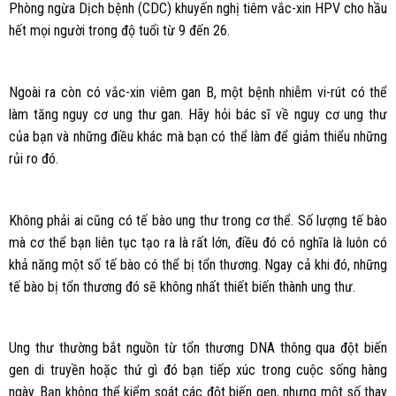
Phòng ngừa Dịch bệnh (CDC) khuyến nghị tiêm vắc-xin HPV cho hầu
hết mọi người trong độ tuổi từ 9 đến 26.
Ngoài ra còn có vắc-xin viêm gan B, một bệnh nhiễm vi-rút có thể
làm tăng nguy cơ ung thư gan. Hãy hỏi bác sĩ về nguy cơ ung thư
của bạn và những điều khác mà bạn có thể làm để giảm thiểu những
rủi ro đó.
Không phải ai cũng có tế bào ung thư trong cơ thể. Số lượng tế bào
mà cơ thể bạn liên tục tạo ra là rất lớn, điều đó có nghĩa là luôn có
khả năng một số tế bào có thể bị tổn thương. Ngay cả khi đó, những
tế bào bị tổn thương đó sẽ không nhất thiết biến thành ung thư.
Ung thư thường bắt nguồn từ tổn thương DNA thông qua đột biến
gen di truyền hoặc thứ gì đó bạn tiếp xúc trong cuộc sống hàng
ngày. Bạn không thể kiểm soát các đột biến gen, nhưng một số thay