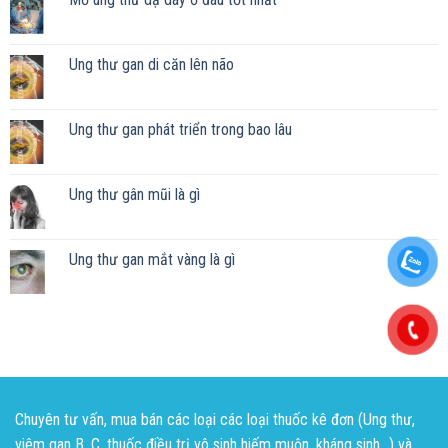
Ung thư gan di căn lên não
Ung thư gan phát triển trong bao lâu
Ung thư gân mũi là gì
Ung thư gan mắt vàng là gì
Chuyên tư vấn, mua bán các loại các loại thuốc kê đơn (Ung thư,
viêm gan B, C, thuốc điều trị vô sinh hiếm muộn, kháng sinh...) và