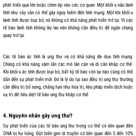
phát triển quá lớn hoặc chèn ép vào các cơ quan. Một khối u não lành
tính như vậy vẫn có thể gây nguy hiểm đến tính mạng. Một khi khối u
lành tính được loại bỏ, nó không có khả năng phát triển trở lại. Vì các
tế bào lành tính không lây lan nên không cần điều trị để ngăn chúng
quay trở lại.
Các tế bào ác tính là ung thư và có khả năng đe dọa tính mạng.
Chúng có khả năng xâm lấn các mô lân cận và di căn khắp cơ thể.
Khi khối u ác tính được loại bỏ, bất kỳ tế bào còn lại nào cũng có thể
dẫn đến sự phát triển mới. Đó là lý do tại sao điều trị ung thư thường
cần điều trị bổ sung, chẳng hạn như hóa trị, liệu pháp miễn dịch hoặc
xạ trị để tiêu diệt tế bào ung thư khắp cơ thể.
4. Nguyên nhân gây ung thư?
Sự phát triển của các tế bào ung thư trong cơ thể có liên quan đến
DNA bị hư hỏng. Đột biến gen di truyền có liên quan đến 5 đến 10%