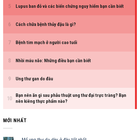
MỚI NHẤT
Mổ ung thư dạ dày ở đâu tốt nhất