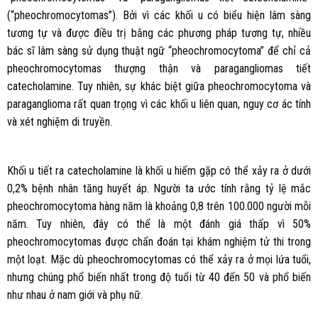
(“pheochromocytomas”). Bởi vì các khối u có biểu hiện lâm sàng
tương tự và được điều trị bằng các phương pháp tương tự, nhiều
bác sĩ lâm sàng sử dụng thuật ngữ “pheochromocytoma” để chỉ cả
pheochromocytomas thượng thận và paragangliomas tiết
catecholamine. Tuy nhiên, sự khác biệt giữa pheochromocytoma và
paraganglioma rất quan trọng vì các khối u liên quan, nguy cơ ác tính
và xét nghiệm di truyền.
Khối u tiết ra catecholamine là khối u hiếm gặp có thể xảy ra ở dưới
0,2% bệnh nhân tăng huyết áp. Người ta ước tính rằng tỷ lệ mắc
pheochromocytoma hàng năm là khoảng 0,8 trên 100.000 người mỗi
năm. Tuy nhiên, đây có thể là một đánh giá thấp vì 50%
pheochromocytomas được chẩn đoán tại khám nghiệm tử thi trong
một loạt. Mặc dù pheochromocytomas có thể xảy ra ở mọi lứa tuổi,
nhưng chúng phổ biến nhất trong độ tuổi từ 40 đến 50 và phổ biến
như nhau ở nam giới và phụ nữ.