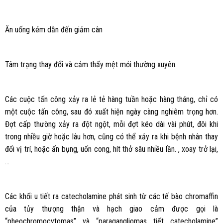
Ăn uống kém dẫn đến giảm cân
Tâm trạng thay đổi và cảm thấy mệt mỏi thường xuyên.
Các cuộc tấn công xảy ra lẻ tẻ hàng tuần hoặc hàng tháng, chỉ có
một cuộc tấn công, sau đó xuất hiện ngày càng nghiêm trọng hơn.
Đợt cấp thường xảy ra đột ngột, mỗi đợt kéo dài vài phút, đôi khi
trong nhiều giờ hoặc lâu hơn, cũng có thể xảy ra khi bệnh nhân thay
đổi vị trí, hoặc ấn bụng, uốn cong, hít thở sâu nhiều lần. , xoay trở lại,
…
Các khối u tiết ra catecholamine phát sinh từ các tế bào chromaffin
của tủy thượng thận và hạch giao cảm được gọi là
“pheochromocytomas” và “paragangliomas tiết catecholamine”