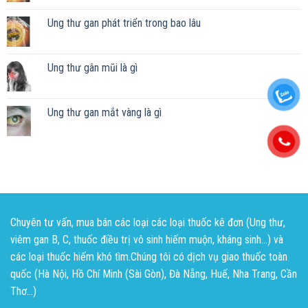
Ung thư gan phát triển trong bao lâu
Ung thư gân mũi là gì
Ung thư gan mắt vàng là gì
Chuyên tư vấn, mua bán các loại các loại thuốc kê đơn (Ung thư,
viêm gan B, C, thuốc điều trị vô sinh hiếm muộn, kháng sinh...) và
các loại thuốc hiếm khó tìm.Chúng tôi có dịch vụ giao thuốc toàn
quốc (Hà Nội, Hồ Chí Minh (Sài Gòn), Đà Nẵng, Huế, Nha Trang, Cần
Thơ...)