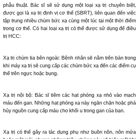
phẫu thuật. Bác sĩ sẽ sử dụng một loại xạ trị chuyên biệt,
được gọi là xạ trị định vị cơ thể (SBRT), liên quan đến việc
tập trung nhiều chùm bức xạ cùng một lúc tại một thời điểm
trong cơ thể. Có hai loại xạ trị có thể được sử dụng để điều
trị HCC:
Xạ trị chùm tia bên ngoài: Bệnh nhân sẽ nằm trên bàn trong
khi máy xạ trị sẽ cung cấp các chùm bức xạ đến các điểm cụ
thể trên ngực hoặc bụng.
Xạ trị nội bộ: Bác sĩ tiêm các hạt phóng xạ nhỏ vào mạch
máu đến gan. Những hạt phóng xạ này ngăn chặn hoặc phá
hủy nguồn cung cấp máu cho khối u trong gan của bạn.
Xạ trị có thể gây ra tác dụng phụ như buồn nôn, nôn mửa