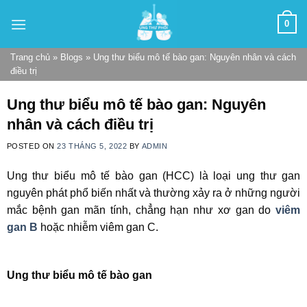
Skip
0
to
content
Trang chủ
»
Blogs
»
Ung thư biểu mô tế bào gan: Nguyên nhân và cách
điều trị
Ung thư biểu mô tế bào gan: Nguyên
nhân và cách điều trị
POSTED ON
23 THÁNG 5, 2022
BY
ADMIN
Ung thư biểu mô tế bào gan (HCC) là loại ung thư gan
nguyên phát phổ biến nhất và thường xảy ra ở những người
mắc bệnh gan mãn tính, chẳng hạn như xơ gan do
viêm
gan B
hoặc nhiễm viêm gan C.
Ung thư biểu mô tế bào gan