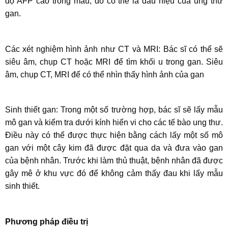
độ AFP cao trong máu, đó có thể là dấu hiệu của ung thư
gan.
Các xét nghiệm hình ảnh như CT và MRI: Bác sĩ có thể sẽ
siêu âm, chụp CT hoặc MRI để tìm khối u trong gan. Siêu
âm, chụp CT, MRI để có thể nhìn thấy hình ảnh của gan
Sinh thiết gan: Trong một số trường hợp, bác sĩ sẽ lấy mẫu
mô gan và kiểm tra dưới kính hiển vi cho các tế bào ung thư.
Điều này có thể được thực hiện bằng cách lấy một số mô
gan với một cây kim đã được đặt qua da và đưa vào gan
của bệnh nhân. Trước khi làm thủ thuật, bệnh nhân đã được
gây mê ở khu vực đó để không cảm thấy đau khi lấy mẫu
sinh thiết.
Phương pháp điều trị