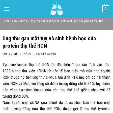
Skip
0
to
content
Trang chủ
»
Blogs
»
Ung thư gan mật tụy và sinh bệnh học của protein thụ thể
RON
Ung thư gan mật tụy và sinh bệnh học của
protein thụ thể RON
POSTED ON
10 THÁNG 1, 2023
BY
ADMIN
Tyrosine kinase thụ thể RON lần đầu tiên được xác định vào năm
1993 trong thư viện cDNA từ các tế bào biểu mô của con người.
RON thuộc họ tiền ung thư c-MET. Gia đình RTK này chỉ có hai thành
viên, RON và Met, với tổng số điểm tương đồng chỉ là 34%; tuy nhiên,
các vùng tyrosine kinase của các thụ thể khá giống nhau với độ
tương đồng 80%.
Năm 1994, một cDNA của chuột đã được nhân bản mã hóa một
chất tương đồng của thụ thể RON, được gọi là thụ thể tyrosine