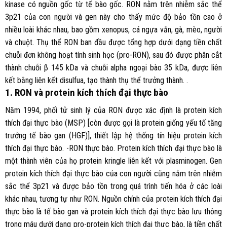
kinase có nguồn gốc từ tế bào gốc. RON nằm trên nhiễm sắc thể
3p21 của con người và gen này cho thấy mức độ bảo tồn cao ở
nhiều loài khác nhau, bao gồm xenopus, cá ngựa vằn, gà, mèo, người
và chuột. Thụ thể RON ban đầu được tổng hợp dưới dạng tiền chất
chuỗi đơn không hoạt tính sinh học (pro-RON), sau đó được phân cắt
thành chuỗi β 145 kDa và chuỗi alpha ngoại bào 35 kDa, được liên
kết bằng liên kết disulfua, tạo thành thụ thể trưởng thành. .
1. RON và protein kích thích đại thực bào
Năm 1994, phối tử sinh lý của RON được xác định là protein kích
thích đại thực bào (MSP) [còn được gọi là protein giống yếu tố tăng
trưởng tế bào gan (HGF)], thiết lập hệ thống tín hiệu protein kích
thích đại thực bào. -RON thực bào. Protein kích thích đại thực bào là
một thành viên của họ protein kringle liên kết với plasminogen. Gen
protein kích thích đại thực bào của con người cũng nằm trên nhiễm
sắc thể 3p21 và được bảo tồn trong quá trình tiến hóa ở các loài
khác nhau, tương tự như RON. Nguồn chính của protein kích thích đại
thực bào là tế bào gan và protein kích thích đại thực bào lưu thông
trong máu dưới dạng pro-protein kích thích đại thực bào, là tiền chất