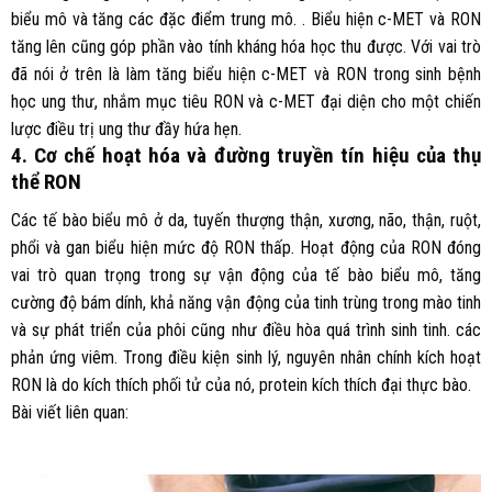
biểu mô và tăng các đặc điểm trung mô. . Biểu hiện c-MET và RON
tăng lên cũng góp phần vào tính kháng hóa học thu được. Với vai trò
đã nói ở trên là làm tăng biểu hiện c-MET và RON trong sinh bệnh
học ung thư, nhắm mục tiêu RON và c-MET đại diện cho một chiến
lược điều trị ung thư đầy hứa hẹn.
4. Cơ chế hoạt hóa và đường truyền tín hiệu của thụ
thể RON
Các tế bào biểu mô ở da, tuyến thượng thận, xương, não, thận, ruột,
phổi và gan biểu hiện mức độ RON thấp. Hoạt động của RON đóng
vai trò quan trọng trong sự vận động của tế bào biểu mô, tăng
cường độ bám dính, khả năng vận động của tinh trùng trong mào tinh
và sự phát triển của phôi cũng như điều hòa quá trình sinh tinh. các
phản ứng viêm. Trong điều kiện sinh lý, nguyên nhân chính kích hoạt
RON là do kích thích phối tử của nó, protein kích thích đại thực bào.
Bài viết liên quan: