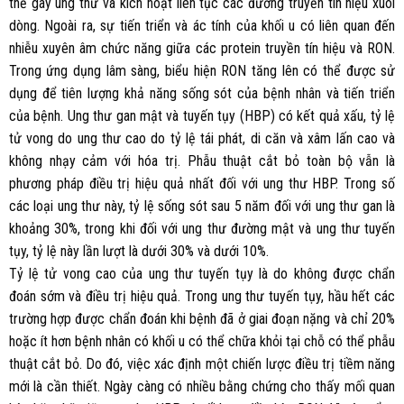
thể gây ung thư và kích hoạt liên tục các đường truyền tín hiệu xuôi
dòng. Ngoài ra, sự tiến triển và ác tính của khối u có liên quan đến
nhiễu xuyên âm chức năng giữa các protein truyền tín hiệu và RON.
Trong ứng dụng lâm sàng, biểu hiện RON tăng lên có thể được sử
dụng để tiên lượng khả năng sống sót của bệnh nhân và tiến triển
của bệnh. Ung thư gan mật và tuyến tụy (HBP) có kết quả xấu, tỷ lệ
tử vong do ung thư cao do tỷ lệ tái phát, di căn và xâm lấn cao và
không nhạy cảm với hóa trị. Phẫu thuật cắt bỏ toàn bộ vẫn là
phương pháp điều trị hiệu quả nhất đối với ung thư HBP. Trong số
các loại ung thư này, tỷ lệ sống sót sau 5 năm đối với ung thư gan là
khoảng 30%, trong khi đối với ung thư đường mật và ung thư tuyến
tụy, tỷ lệ này lần lượt là dưới 30% và dưới 10%.
Tỷ lệ tử vong cao của ung thư tuyến tụy là do không được chẩn
đoán sớm và điều trị hiệu quả. Trong ung thư tuyến tụy, hầu hết các
trường hợp được chẩn đoán khi bệnh đã ở giai đoạn nặng và chỉ 20%
hoặc ít hơn bệnh nhân có khối u có thể chữa khỏi tại chỗ có thể phẫu
thuật cắt bỏ. Do đó, việc xác định một chiến lược điều trị tiềm năng
mới là cần thiết. Ngày càng có nhiều bằng chứng cho thấy mối quan