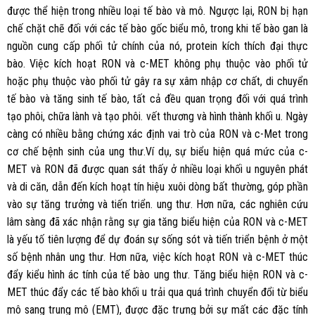
được thể hiện trong nhiều loại tế bào và mô. Ngược lại, RON bị hạn
chế chặt chẽ đối với các tế bào gốc biểu mô, trong khi tế bào gan là
nguồn cung cấp phối tử chính của nó, protein kích thích đại thực
bào. Việc kích hoạt RON và c-MET không phụ thuộc vào phối tử
hoặc phụ thuộc vào phối tử gây ra sự xâm nhập cơ chất, di chuyển
tế bào và tăng sinh tế bào, tất cả đều quan trọng đối với quá trình
tạo phôi, chữa lành và tạo phôi. vết thương và hình thành khối u. Ngày
càng có nhiều bằng chứng xác định vai trò của RON và c-Met trong
cơ chế bệnh sinh của ung thư.Ví dụ, sự biểu hiện quá mức của c-
MET và RON đã được quan sát thấy ở nhiều loại khối u nguyên phát
và di căn, dẫn đến kích hoạt tín hiệu xuôi dòng bất thường, góp phần
vào sự tăng trưởng và tiến triển. ung thư. Hơn nữa, các nghiên cứu
lâm sàng đã xác nhận rằng sự gia tăng biểu hiện của RON và c-MET
là yếu tố tiên lượng để dự đoán sự sống sót và tiến triển bệnh ở một
số bệnh nhân ung thư. Hơn nữa, việc kích hoạt RON và c-MET thúc
đẩy kiểu hình ác tính của tế bào ung thư. Tăng biểu hiện RON và c-
MET thúc đẩy các tế bào khối u trải qua quá trình chuyển đổi từ biểu
mô sang trung mô (EMT), được đặc trưng bởi sự mất các đặc tính