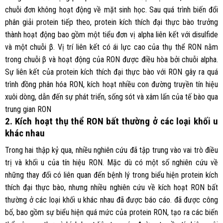
chuỗi đơn không hoạt động về mặt sinh học. Sau quá trình biến đổi
phân giải protein tiếp theo, protein kích thích đại thực bào trưởng
thành hoạt động bao gồm một tiểu đơn vị alpha liên kết với disulfide
và một chuỗi β. Vị trí liên kết có ái lực cao của thụ thể RON nằm
trong chuỗi β và hoạt động của RON được điều hòa bởi chuỗi alpha.
Sự liên kết của protein kích thích đại thực bào với RON gây ra quá
trình đồng phân hóa RON, kích hoạt nhiều con đường truyền tín hiệu
xuôi dòng, dẫn đến sự phát triển, sống sót và xâm lấn của tế bào qua
trung gian RON
2. Kích hoạt thụ thể RON bất thường ở các loại khối u
khác nhau
Trong hai thập kỷ qua, nhiều nghiên cứu đã tập trung vào vai trò điều
trị và khối u của tín hiệu RON. Mặc dù có một số nghiên cứu về
những thay đổi có liên quan đến bệnh lý trong biểu hiện protein kích
thích đại thực bào, nhưng nhiều nghiên cứu về kích hoạt RON bất
thường ở các loại khối u khác nhau đã được báo cáo. đã được công
bố, bao gồm sự biểu hiện quá mức của protein RON, tạo ra các biến