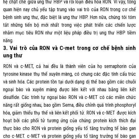
hệ chặt chẽ giữa ung thư HBP và rối loạn điều hòa RON. Vì vậy, tổng
quan hiện nay chủ yếu tập trung vào vai trò của RON trong cơ chế
bệnh sinh ung thư, đặc biệt là ung thư HBP. Hơn nữa, chúng tôi tóm
tắt những tiến bộ mới nhất trong việc phát triển các chiến lược
nhắm mục tiêu RON như một liệu pháp điều trị ung thư HBP tiềm
năng.
3. Vai trò của RON và C-met trong cơ chế bệnh sinh
ung thư
RON và c-MET, cả hai đều là thành viên của họ semaphorin của
tyrosine kinase thụ thể xuyên màng, có chung các đặc tính cấu trúc
và sinh hóa. Các protein tồn tại dưới dạng dị thể bao gồm các chuỗi
ngoại bào và xuyên màng được liên kết với nhau bằng liên kết
disulfide. Các trình tự ngoại bào RON và c-MET có các miền chức
năng rất giống nhau, bao gồm Sema, điều chỉnh quá trình phosphoryl
hóa, giảm thiểu thụ thể và liên kết phối tử. RON và c-MET được kích
hoạt bởi các phối tử tương ứng của chúng: protein kích thích đại
thực bào cho RON và protein giống yếu tố tăng trưởng tế bào gan
cho c-MET. c-MET và protein giống yếu tố tăng trưởng tế bào gan