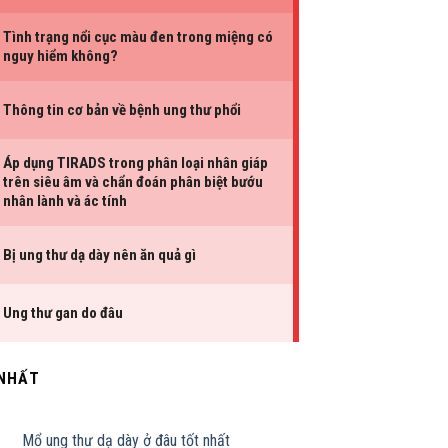
 NHẤT
Mổ ung thư dạ dày ở đâu tốt nhất