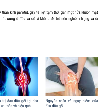
y thần kinh parotid, gây tê liệt tạm thời gần một nửa khuôn mặt
 nốt cứng ở đầu và cổ vì khối u đã trở nên nghiêm trọng và di
 trị đau đầu gối tại nhà
Nguyên nhân và nguy hiểm của
an toàn và hiệu quả
đau đầu gối