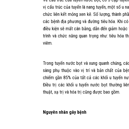
vị cấu trúc của tuyến là nang tuyến, một số u n
chức liên kết mỏng xen kẽ. Số lượng, thành phầ
các bệnh địa phương và đường tiêu hóa. Khi có 
điều kiện sẽ mất cân bằng, dẫn đến giảm hoặc t
trình và chức năng quan trọng như: tiêu hóa t
viêm.
Trong tuyến nước bọt và xung quanh chúng, các 
sàng phụ thuộc vào vị trí và bản chất của bệ
chiếm gần 85% của tất cả các khối u tuyến nư
Điều trị các khối u tuyến nước bọt thường liê
thuật, xạ trị và hóa trị cũng được bao gồm.
Nguyên nhân gây bệnh