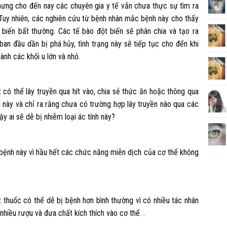
hưng cho đến nay các chuyên gia y tế vẫn chưa thực sự tìm ra
 Tuy nhiên, các nghiên cứu từ bệnh nhân mắc bệnh này cho thấy
iến bất thường. Các tế bào đột biến sẽ phân chia và tạo ra
an đầu dần bị phá hủy, tình trạng này sẽ tiếp tục cho đến khi
ành các khối u lớn và nhỏ.
có thể lây truyền qua hít vào, chia sẻ thức ăn hoặc thông qua
g này và chỉ ra rằng chưa có trường hợp lây truyền nào qua các
y ai sẽ dễ bị nhiễm loại ác tính này?
 bệnh này vì hầu hết các chức năng miễn dịch của cơ thể không
thuốc có thể dễ bị bệnh hơn bình thường vì có nhiều tác nhân
hiều rượu và đưa chất kích thích vào cơ thể. .