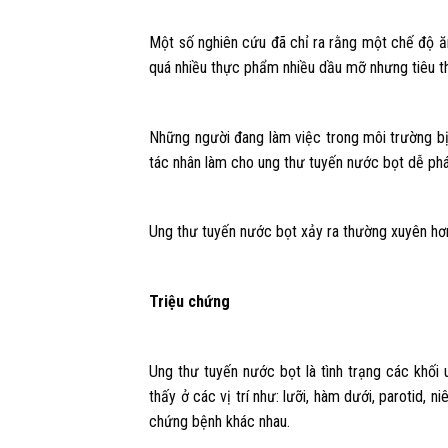
Một số nghiên cứu đã chỉ ra rằng một chế độ 
quá nhiều thực phẩm nhiều dầu mỡ nhưng tiêu thụ
Những người đang làm việc trong môi trường bị
tác nhân làm cho ung thư tuyến nước bọt dễ phát
Ung thư tuyến nước bọt xảy ra thường xuyên hơn
Triệu chứng
Ung thư tuyến nước bọt là tình trạng các khối 
thấy ở các vị trí như: lưỡi, hàm dưới, parotid, 
chứng bệnh khác nhau.