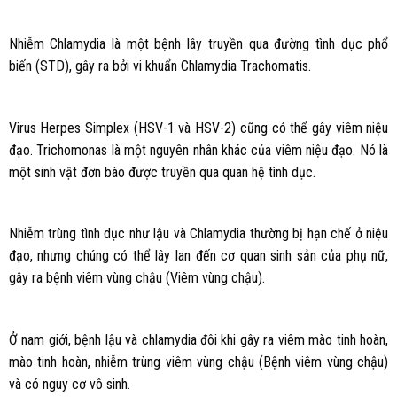
Nhiễm Chlamydia là một bệnh lây truyền qua đường tình dục phổ
biến (STD), gây ra bởi vi khuẩn Chlamydia Trachomatis.
Virus Herpes Simplex (HSV-1 và HSV-2) cũng có thể gây viêm niệu
đạo. Trichomonas là một nguyên nhân khác của viêm niệu đạo. Nó là
một sinh vật đơn bào được truyền qua quan hệ tình dục.
Nhiễm trùng tình dục như lậu và Chlamydia thường bị hạn chế ở niệu
đạo, nhưng chúng có thể lây lan đến cơ quan sinh sản của phụ nữ,
gây ra bệnh viêm vùng chậu (Viêm vùng chậu).
Ở nam giới, bệnh lậu và chlamydia đôi khi gây ra viêm mào tinh hoàn,
mào tinh hoàn, nhiễm trùng viêm vùng chậu (Bệnh viêm vùng chậu)
và có nguy cơ vô sinh.