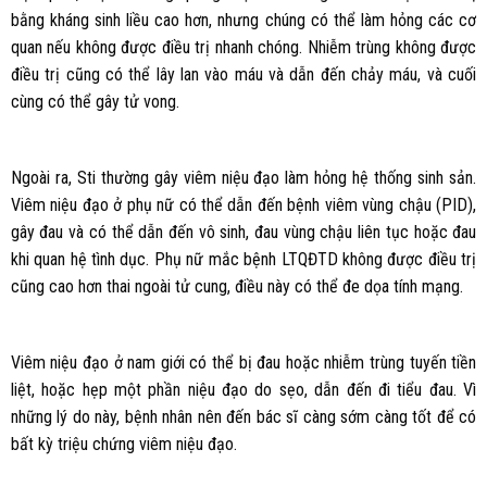
bằng kháng sinh liều cao hơn, nhưng chúng có thể làm hỏng các cơ
quan nếu không được điều trị nhanh chóng. Nhiễm trùng không được
điều trị cũng có thể lây lan vào máu và dẫn đến chảy máu, và cuối
cùng có thể gây tử vong.
Ngoài ra, Sti thường gây viêm niệu đạo làm hỏng hệ thống sinh sản.
Viêm niệu đạo ở phụ nữ có thể dẫn đến bệnh viêm vùng chậu (PID),
gây đau và có thể dẫn đến vô sinh, đau vùng chậu liên tục hoặc đau
khi quan hệ tình dục. Phụ nữ mắc bệnh LTQĐTD không được điều trị
cũng cao hơn thai ngoài tử cung, điều này có thể đe dọa tính mạng.
Viêm niệu đạo ở nam giới có thể bị đau hoặc nhiễm trùng tuyến tiền
liệt, hoặc hẹp một phần niệu đạo do sẹo, dẫn đến đi tiểu đau. Vì
những lý do này, bệnh nhân nên đến bác sĩ càng sớm càng tốt để có
bất kỳ triệu chứng viêm niệu đạo.