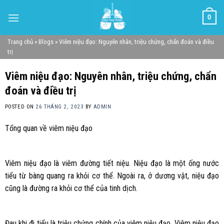
Skip
0
to
content
Trang chủ
»
Blogs
»
Viêm niệu đạo: Nguyên nhân, triệu chứng, chẩn đoán và điều
trị
Viêm niệu đạo: Nguyên nhân, triệu chứng, chẩn
đoán và điều trị
POSTED ON
26 THÁNG 2, 2023
BY
ADMIN
Tổng quan về viêm niệu đạo
Viêm niệu đạo là viêm đường tiết niệu. Niệu đạo là một ống nước
tiểu từ bàng quang ra khỏi cơ thể. Ngoài ra, ở dương vật, niệu đạo
cũng là đường ra khỏi cơ thể của tinh dịch.
Đau khi đi tiểu là triệu chứng chính của viêm niệu đạo. Viêm niệu đạo