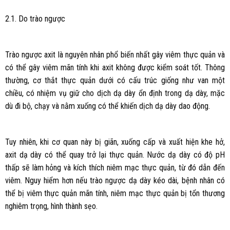
2.1. Do trào ngược
Trào ngược axit là nguyên nhân phổ biến nhất gây viêm thực quản và
có thể gây viêm mãn tính khi axit không được kiểm soát tốt. Thông
thường, cơ thắt thực quản dưới có cấu trúc giống như van một
chiều, có nhiệm vụ giữ cho dịch dạ dày ổn định trong dạ dày, mặc
dù đi bộ, chạy và nằm xuống có thể khiến dịch dạ dày dao động.
Tuy nhiên, khi cơ quan này bị giãn, xuống cấp và xuất hiện khe hở,
axit dạ dày có thể quay trở lại thực quản. Nước dạ dày có độ pH
thấp sẽ làm hỏng và kích thích niêm mạc thực quản, từ đó dẫn đến
viêm. Nguy hiểm hơn nếu trào ngược dạ dày kéo dài, bệnh nhân có
thể bị viêm thực quản mãn tính, niêm mạc thực quản bị tổn thương
nghiêm trọng, hình thành sẹo.