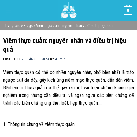
Skip
0
to
content
Trang chủ
»
Blogs
»
Viêm thực quản: nguyên nhân và điều trị hiệu quả
Viêm thực quản: nguyên nhân và điều trị hiệu
quả
POSTED ON
7 THÁNG 1, 2023
BY
ADMIN
Viêm thực quản có thể có nhiều nguyên nhân, phổ biến nhất là trào
ngược axit dạ dày, gây kích ứng niêm mạc thực quản, dẫn đến viêm.
Bệnh viêm thực quản có thể gây ra một vài triệu chứng không quá
nghiêm trọng nhưng cần điều trị và ngăn ngừa các biến chứng để
tránh các biến chứng ung thư, loét, hẹp thực quản,…
1. Thông tin chung về viêm thực quản