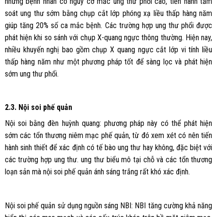
những bệnh nhân có nguy cơ mắc ung thư phổi cao, tiến hành tầm
soát ung thư sớm bằng chụp cắt lớp phóng xạ liều thấp hàng năm
giúp tăng 20% số ca mắc bệnh. Các trường hợp ung thư phổi được
phát hiện khi so sánh với chụp X-quang ngực thông thường. Hiện nay,
nhiều khuyến nghị bao gồm chụp X quang ngực cắt lớp vi tính liều
thấp hàng năm như một phương pháp tốt để sàng lọc và phát hiện
sớm ung thư phổi.
2.3. Nội soi phế quản
Nội soi bằng đèn huỳnh quang: phương pháp này có thể phát hiện
sớm các tổn thương niêm mạc phế quản, từ đó xem xét có nên tiến
hành sinh thiết để xác định có tế bào ung thư hay không, đặc biệt với
các trường hợp ung thư. ung thư biểu mô tại chỗ và các tổn thương
loạn sản mà nội soi phế quản ánh sáng trắng rất khó xác định.
Nội soi phế quản sử dụng nguồn sáng NBI: NBI tăng cường khả năng