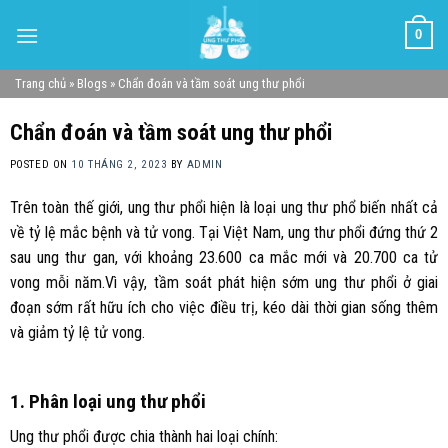
Skip
0
to
content
Trang chủ
»
Blogs
»
Chẩn đoán và tầm soát ung thư phổi
Chẩn đoán và tầm soát ung thư phổi
POSTED ON
10 THÁNG 2, 2023
BY
ADMIN
Trên toàn thế giới, ung thư phổi hiện là loại ung thư phổ biến nhất cả
về tỷ lệ mắc bệnh và tử vong. Tại Việt Nam, ung thư phổi đứng thứ 2
sau ung thư gan, với khoảng 23.600 ca mắc mới và 20.700 ca tử
vong mỗi năm.Vì vậy, tầm soát phát hiện sớm ung thư phổi ở giai
đoạn sớm rất hữu ích cho việc điều trị, kéo dài thời gian sống thêm
và giảm tỷ lệ tử vong.
1. Phân loại ung thư phổi
Ung thư phổi được chia thành hai loại chính: