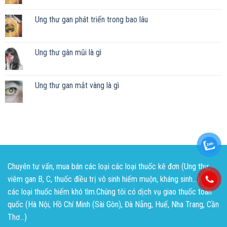
Ung thư gan phát triển trong bao lâu
Ung thư gân mũi là gì
Ung thư gan mắt vàng là gì
Chuyên tư vấn, mua bán các loại các loại thuốc kê đơn (Ung thư,
viêm gan B, C, thuốc điều trị vô sinh hiếm muộn, kháng sinh...) và
các loại thuốc hiếm khó tìm.Chúng tôi có dịch vụ giao thuốc toàn
quốc (Hà Nội, Hồ Chí Minh (Sài Gòn), Đà Nẵng, Huế, Nha Trang, Cần
Thơ...)